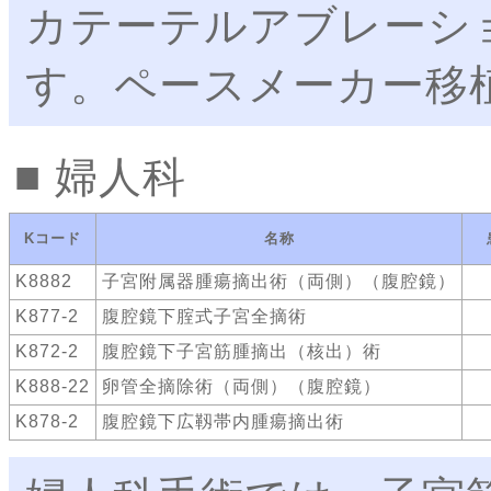
カテーテルアブレーシ
す。ペースメーカー移
婦人科
Kコード
名称
K8882
子宮附属器腫瘍摘出術（両側）（腹腔鏡）
K877-2
腹腔鏡下腟式子宮全摘術
K872-2
腹腔鏡下子宮筋腫摘出（核出）術
K888-22
卵管全摘除術（両側）（腹腔鏡）
K878-2
腹腔鏡下広靱帯内腫瘍摘出術