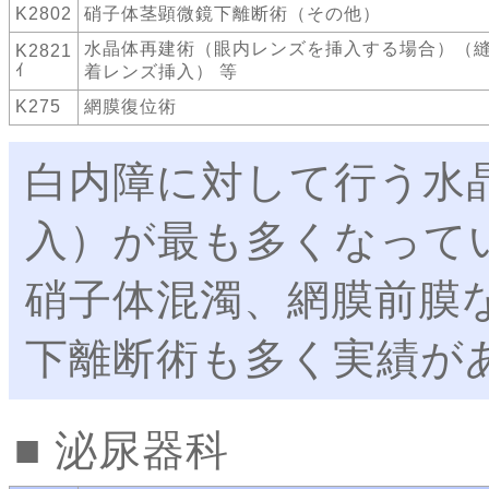
K2802
硝子体茎顕微鏡下離断術（その他）
水晶体再建術（眼内レンズを挿入する場合）（
K2821
ｲ
着レンズ挿入） 等
K275
網膜復位術
白内障に対して行う水
入）が最も多くなって
硝子体混濁、網膜前膜
下離断術も多く実績が
泌尿器科