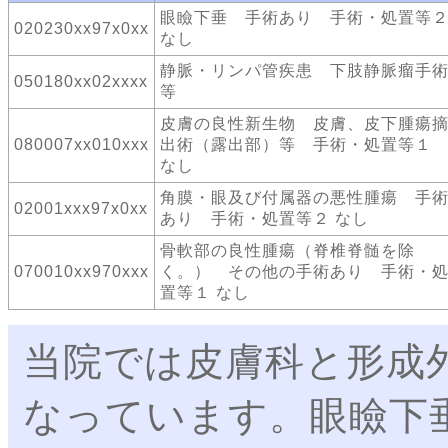
眼瞼下垂 手術あり 手術・処置等
020230xx97x0xx
なし
静脈・リンパ管疾患 下肢静脈瘤手
050180xx02xxxx
等
皮膚の良性新生物 皮膚、皮下腫瘍
080007xx010xxx
出術（露出部）等 手術・処置等１
なし
角膜・眼及び付属器の悪性腫瘍 手
02001xxx97x0xx
あり 手術・処置等２ なし
骨軟部の良性腫瘍（脊椎脊髄を除
070010xx970xxx
く。） その他の手術あり 手術・
置等１ なし
当院では皮膚科と形成
なっています。眼瞼下