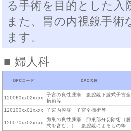
る手術を目的とした入
また、胃の内視鏡手術
ます。
婦人科
DPCコード
DPC名称
子宮の良性腫瘍 腹腔鏡下腟式子宮全
120060xx02xxxx
摘術等
120100xx01xxxx
子宮内膜症 子宮全摘術等
卵巣の良性腫瘍 卵巣部分切除術（腟
120070xx02xxxx
式を含む。） 腹腔鏡によるもの等