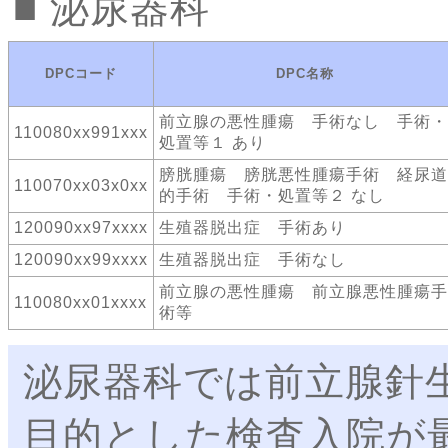
泌尿器科
DPCコード
DPC名称
前立腺の悪性腫瘍 手術なし 手術・
110080xx991xxx
処置等１ あり
膀胱腫瘍 膀胱悪性腫瘍手術 経尿道
110070xx03x0xx
的手術 手術・処置等２ なし
120090xx97xxxx
生殖器脱出症 手術あり
120090xx99xxxx
生殖器脱出症 手術なし
前立腺の悪性腫瘍 前立腺悪性腫瘍手
110080xx01xxxx
術等
泌尿器科では前立腺針
目的とした検査入院が