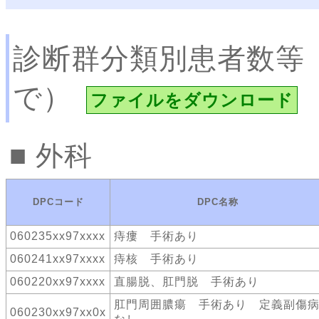
診断群分類別患者数等
で）
ファイルをダウンロード
外科
DPCコード
DPC名称
060235xx97xxxx
痔瘻 手術あり
060241xx97xxxx
痔核 手術あり
060220xx97xxxx
直腸脱、肛門脱 手術あり
肛門周囲膿瘍 手術あり 定義副傷
060230xx97xx0x