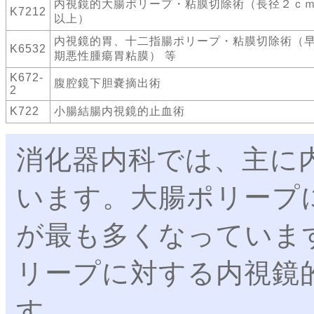
内視鏡的大腸ポリープ・粘膜切除術（長径２ｃ
K7212
以上）
内視鏡的胃、十二指腸ポリープ・粘膜切除術（
K6532
期悪性腫瘍胃粘膜） 等
K672-
腹腔鏡下胆嚢摘出術
2
K722
小腸結腸内視鏡的止血術
消化器内科では、主に
います。大腸ポリープ
が最も多くなっていま
リープに対する内視鏡
す。