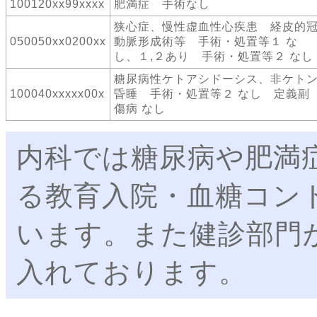
100120xx99xxxx
肥満症 手術なし
狭心症、慢性虚血性心疾患 経皮的
050050xx0200xx
動脈形成術等 手術・処置等１ な
し、１,２あり 手術・処置等２ なし
糖尿病性ケトアシドーシス、非ケト
100040xxxxx00x
昏睡 手術・処置等２ なし 定義副
傷病 なし
内科では糖尿病や肥満
る教育入院・血糖コン
います。また健診部門
入れております。