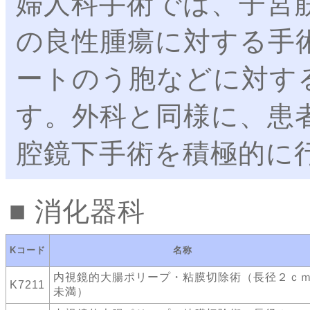
婦人科手術では、子宮
の良性腫瘍に対する手
ートのう胞などに対す
す。外科と同様に、患
腔鏡下手術を積極的に
消化器科
Kコード
名称
内視鏡的大腸ポリープ・粘膜切除術（長径２ｃ
K7211
未満）