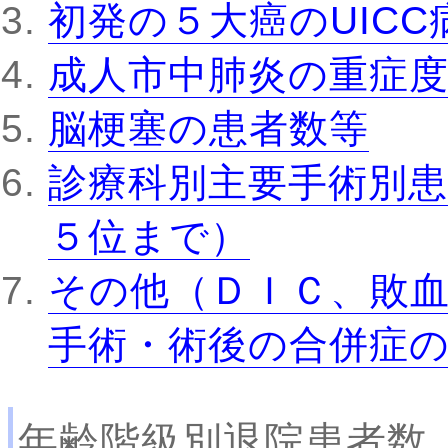
初発の５大癌のUIC
成人市中肺炎の重症
脳梗塞の患者数等
診療科別主要手術別患
５位まで）
その他（ＤＩＣ、敗
手術・術後の合併症
年齢階級別退院患者数