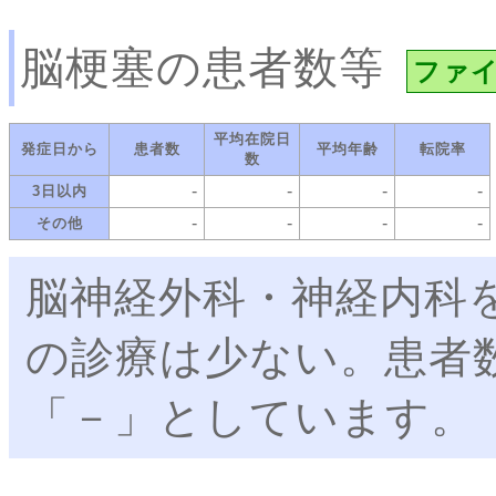
脳梗塞の患者数等
ファ
平均在院日
発症日から
患者数
平均年齢
転院率
数
-
-
-
-
3日以内
-
-
-
-
その他
脳神経外科・神経内科
の診療は少ない。患者
「－」としています。