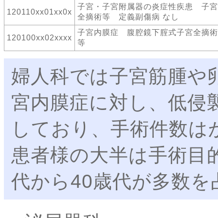
子宮・子宮附属器の炎症性疾患 子宮
120110xx01xx0x
全摘術等 定義副傷病 なし
子宮内膜症 腹腔鏡下腟式子宮全摘術
120100xx02xxxx
等
婦人科では子宮筋腫や
宮内膜症に対し、低侵
しており、手術件数は
患者様の大半は手術目
代から40歳代が多数を