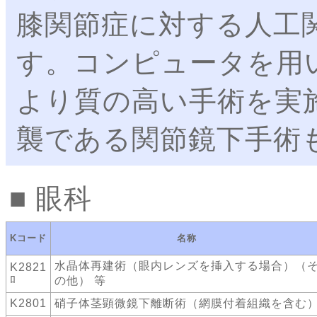
膝関節症に対する人工
す。コンピュータを用
より質の高い手術を実
襲である関節鏡下手術
眼科
Kコード
名称
水晶体再建術（眼内レンズを挿入する場合）（
K2821
ﾛ
の他） 等
K2801
硝子体茎顕微鏡下離断術（網膜付着組織を含む