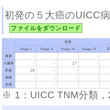
初発の５大癌のUICC
ファイルをダウンロード
初発
Stage I
Stage II
Stage III
Stage IV
-
-
胃癌
-
-
27
-
大腸癌
18
-
-
乳癌
-
-
-
-
肺癌
-
-
肝癌
※ 1：UICC TNM分