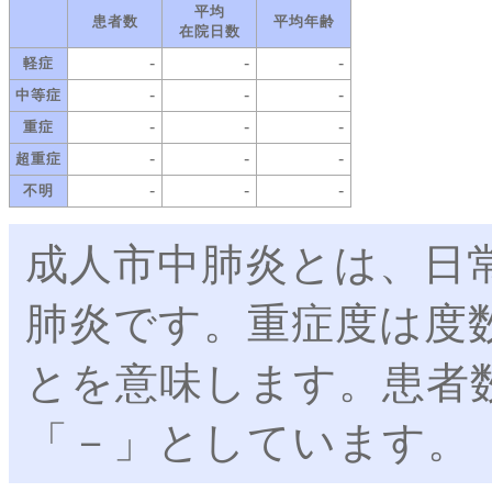
平均
患者数
平均年齢
在院日数
-
-
-
軽症
-
-
-
中等症
-
-
-
重症
-
-
-
超重症
-
-
-
不明
成人市中肺炎とは、日
肺炎です。重症度は度
とを意味します。患者
「－」としています。