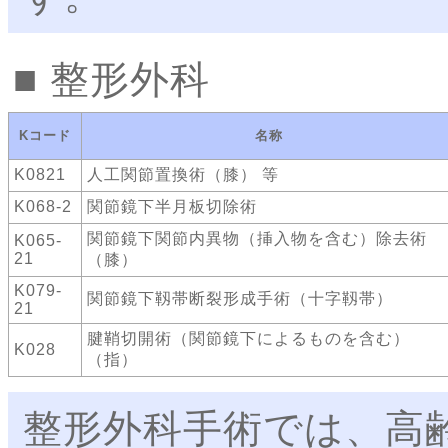
整形外科
Kコード
名称
K0821
人工関節置換術（膝） 等
K068-2
関節鏡下半月板切除術
関節鏡下関節内異物（挿入物を含む）除去術
K065-
21
（膝）
K079-
関節鏡下靱帯断裂形成手術（十字靱帯）
21
腱鞘切開術（関節鏡下によるものを含む）
K028
（指）
整形外科手術では、高