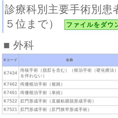
診療科別主要手術別患
５位まで）
ファイルをダウ
外科
Kコード
名称
痔核手術（脱肛を含む）（根治手術（硬化療法
K7434
を伴わない）
K7462
痔瘻根治手術（複雑）
K7461
痔瘻根治手術（単純）
K7522
肛門形成手術（直腸粘膜脱形成手術）
K7521
肛門形成手術（肛門狭窄形成手術）