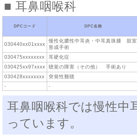
耳鼻咽喉科
DPCコード
DPC名称
慢性化膿性中耳炎・中耳真珠腫 鼓室
030440xx01xxxx
形成手術
030475xxxxxxxx
耳硬化症
030425xx97xxxx
聴覚の障害（その他） 手術あり
030428xxxxxxxx
突発性難聴
-
-
耳鼻咽喉科では慢性中
っています。