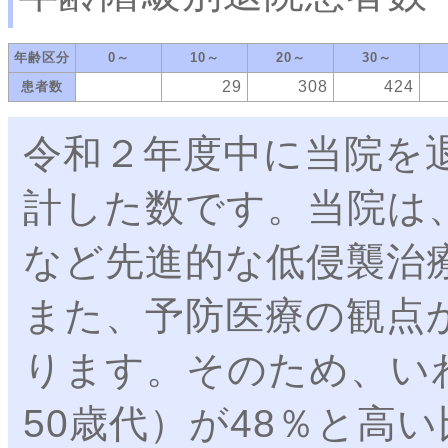
年齢区分
0～
10～
20～
30～
29
308
424
患者数
令和２年度中に当院を
計した数です。当院は
など先進的な低侵襲治
また、予防医療の観点
ります。そのため、い
50歳代）が48％と高