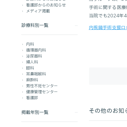
看護部からのお知らせ
手術に関する医療
メディア掲載
当院でも2024年
診療科別一覧
内視鏡手術支援ロボ
内科
循環器内科
泌尿器科
婦人科
眼科
耳鼻咽喉科
麻酔科
男性不妊センター
健康管理センター
看護部
その他のお知
掲載年別一覧