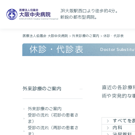
JR大阪駅西口より徒歩約4分。
新鋭の都市型病院。
医療法人伯鳳会 大阪中央病院
>
外来診療のご案内
>
休診・代診表
休診・代診表
Doctor Substitu
直近の各診療
外来診療のご案内
術や突発的な
外来診療のご案内
受診の流れ（初診の患者さ
すべてを
ま）
内科
受診の流れ（再診の患者さ
ま）
泌尿器科