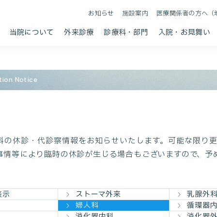
お知らせ
施設案内
医療関係者の方へ（
当院について
外来診療
診療科・部門
入院・お見舞い
tion Notice
科の休診・代診察情報をお知らせいたします。可能な限り
事情等により臨時の休診が生じる場合もございますので、予
表示
ストーマ外来
乳腺外
婦人科
循環器
消化器内科
消化器