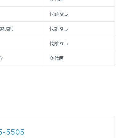
代診なし
約初診）
代診なし
代診なし
介
交代医
5-5505