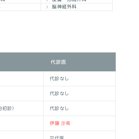
科
脳神経外科
代診医
代診なし
代診なし
約初診）
代診なし
伊藤 沙希
交代医