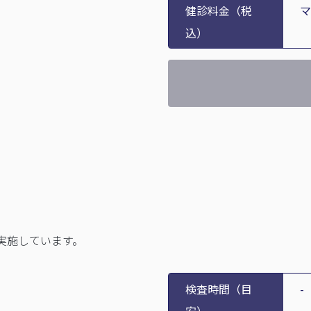
健診料金（税
マ
込）
実施しています。
検査時間（目
-