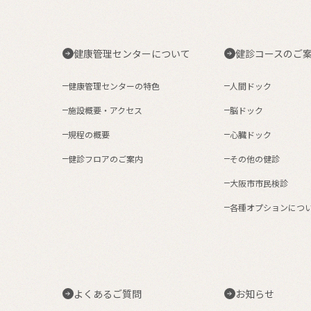
健康管理センターについて
健診コースのご
健康管理センターの特色
人間ドック
施設概要・アクセス
脳ドック
規程の概要
心臓ドック
健診フロアのご案内
その他の健診
大阪市市民検診
各種オプションにつ
よくあるご質問
お知らせ