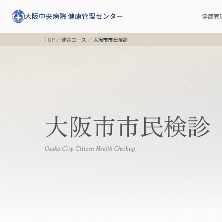
大阪中央病院 健康管理センター
健康管
TOP
／
健診コース
／
大阪市市民検診
大阪市市民検診
Osaka City Citizen Health Checkup