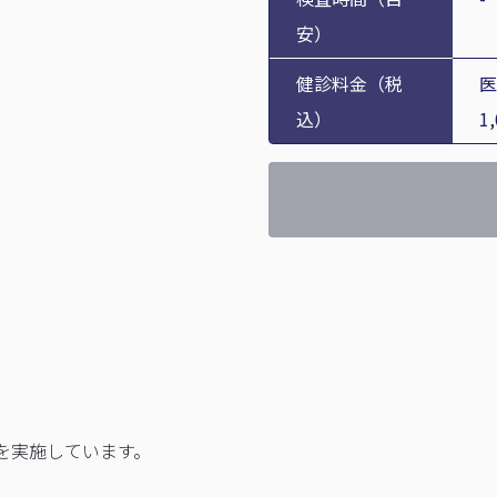
安）
健診料金（税
医
込）
1
を実施しています。