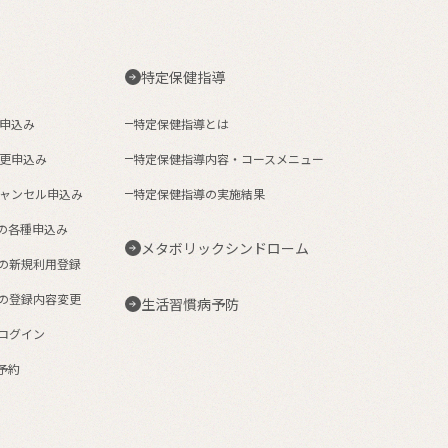
特定保健指導
約申込み
特定保健指導とは
変更申込み
特定保健指導内容・コースメニュー
キャンセル申込み
特定保健指導の実施結果
の各種申込み
メタボリックシンドローム
ムの新規利用登録
ムの登録内容変更
生活習慣病予防
ムログイン
予約