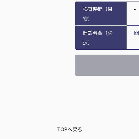
検査時間（目
-
安）
健診料金（税
問
込）
TOPへ戻る