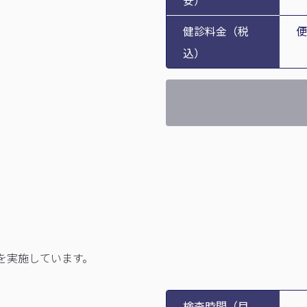
安）
健診料金（税
便
込）
を実施しています。
検査時間（目
-