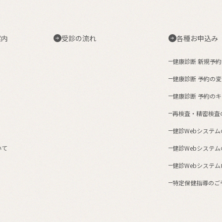
案内
受診の流れ
各種お申込み
健康診断 新規予
健康診断 予約の
健康診断 予約の
再検査・精密検査
健診Webシステ
いて
健診Webシステ
健診Webシステ
特定保健指導のご