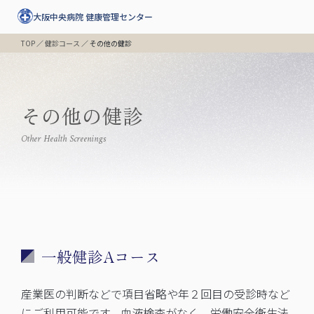
大阪中央病院 健康管理センター
TOP
／
健診コース
／
その他の健診
その他の健診
Other Health Screenings
一般健診Aコース
産業医の判断などで項目省略や年２回目の受診時など
にご利用可能です。血液検査がなく、労働安全衛生法