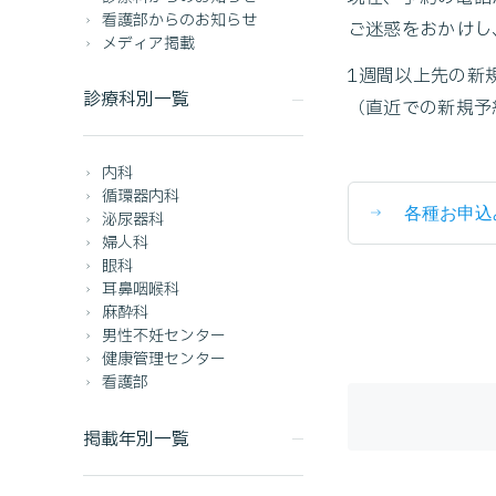
看護部からのお知らせ
ご迷惑をおかけし
メディア掲載
1週間以上先の新
診療科別一覧
（直近での新規予
内科
循環器内科
各種お申込
泌尿器科
婦人科
眼科
耳鼻咽喉科
麻酔科
男性不妊センター
健康管理センター
看護部
掲載年別一覧